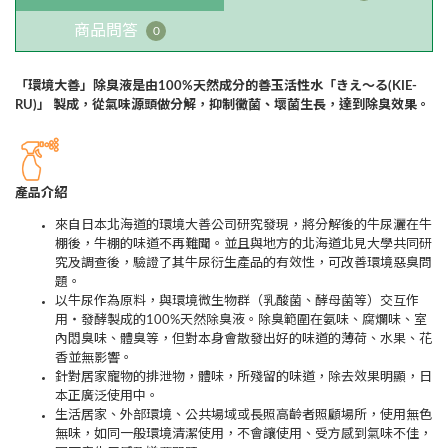
商品問答
0
「環境大善」除臭液是由
100%
天然成分的善玉活性水
「きえ～
る
(KIE-
RU)
」
製成
，
從
氣味源頭做分解，抑制黴菌、壞菌生長，達到除臭效果。
產品介紹
來自日本北海道的環境大善公司研究發現，將分解後的牛尿灑在牛
棚後，牛棚的味道不再難聞。並且與地方的北海道北見大學共同研
究及調查後，驗證了其牛尿衍生產品的有效性，可改善環境惡臭問
題。
以牛尿作為原料，與環境微生物群（乳酸菌、酵母菌等）交互作
用・發酵製成的100%天然除臭液。除臭範圍在氨味、腐爛味、室
內悶臭味、體臭等，但對本身會散發出好的味道的薄荷、水果、花
香並無影響。
針對居家寵物的排泄物，體味，所殘留的味道，除去效果明顯，日
本正廣泛使用中。
生活居家、外部環境、公共場域或長照高齡者照顧場所，使用無色
無味，如同一般環境清潔使用，不會讓使用、受方感到氣味不佳，