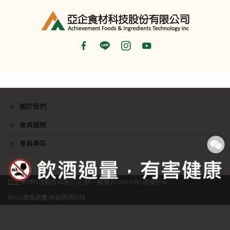
關於我們
最新消息
銷售據點
隱私權聲明
影音專區
會員服務
會員常見問題
聯絡我們
會員專區
我的帳戶
訂單查詢
願望清單
亞企食材科技股份有限公司 (統一編號:80281559) 版權所有
RWD商城建置
尚峪資訊科技