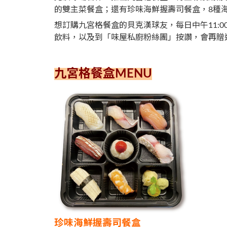
的雙主菜餐盒；還有珍味海鮮握壽司餐盒，8種
想訂購九宮格餐盒的貝克漢球友，每日中午11:00-
飲料，以及到「味屋私廚粉絲團」按讚，會再贈送
九宮格餐盒MENU
珍味海鮮握壽司餐盒