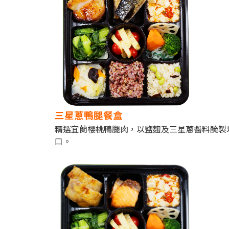
三星蔥鴨腿餐盒
精選宜蘭櫻桃鴨腿肉，以鹽麴及三星蔥醬料醃製
口。