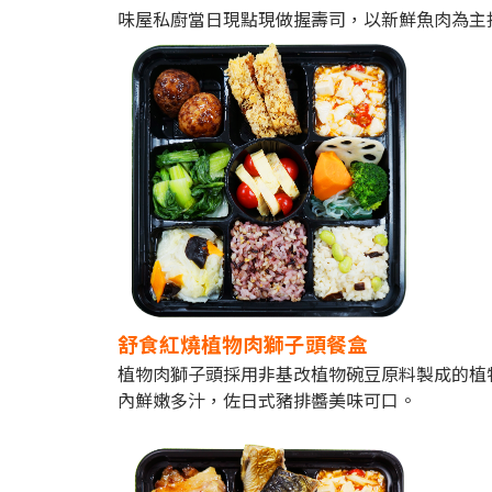
味屋私廚當日現點現做握壽司，以新鮮魚肉為主
舒食紅燒植物肉獅子頭餐盒
植物肉獅子頭採用非基改植物碗豆原料製成的植
內鮮嫩多汁，佐日式豬排醬美味可口。