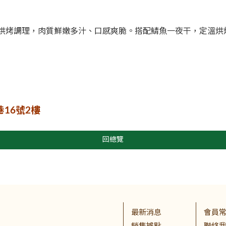
烘烤調理，肉質鮮嫩多汁、口感爽脆。搭配鯖魚一夜干，定溫烘
16號2樓
回總覽
最新消息
會員