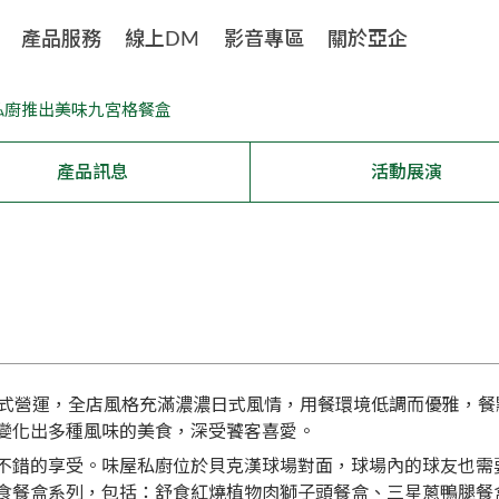
產品服務
線上DM
影音專區
關於亞企
私廚推出美味九宮格餐盒
產品訊息
活動展演
正式營運，全店風格充滿濃濃日式風情，用餐環境低調而優雅，
變化出多種風味的美食，深受饕客喜愛。
不錯的享受。味屋私廚位於貝克漢球場對面，球場內的球友也需
食餐盒系列，包括：舒食紅燒植物肉獅子頭餐盒、三星蔥鴨腿餐