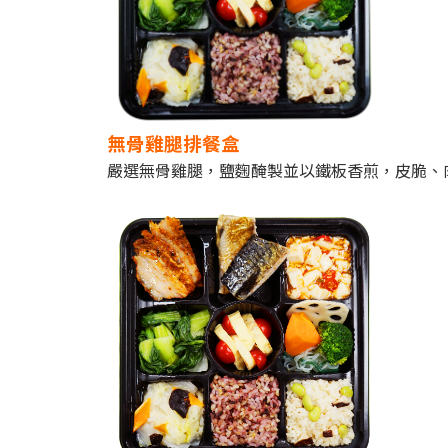
無骨雞腿排餐盒
嚴選無骨雞腿，鹽麴醃製並以鐵板香煎，皮脆、