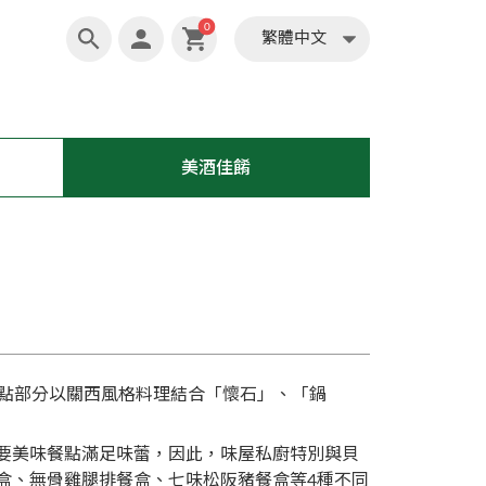
繁體中文
0
繁體中文
美酒佳餚
餐點部分以關西風格料理結合「懷石」、「鍋
要美味餐點滿足味蕾，因此，味屋私廚特別與貝
盒、無骨雞腿排餐盒、七味松阪豬餐盒等4種不同