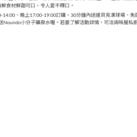
海鮮食材鮮甜可口，令人愛不釋口。
14:00、晚上17:00-19:00訂購，30分鐘內送達貝克漢
Noundo小分子礦泉水喔。若要了解活動詳情，可洽詢味屋私