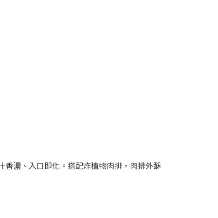
汁香濃、入口即化。搭配炸植物肉排，肉排外酥