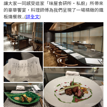
讓大家一同感受這家「味屋食研所‧私廚」所帶來
的豪華饗宴，料理師傅為我們呈現了一場精緻的鐵
板燒餐敘
...(
詳全文
)