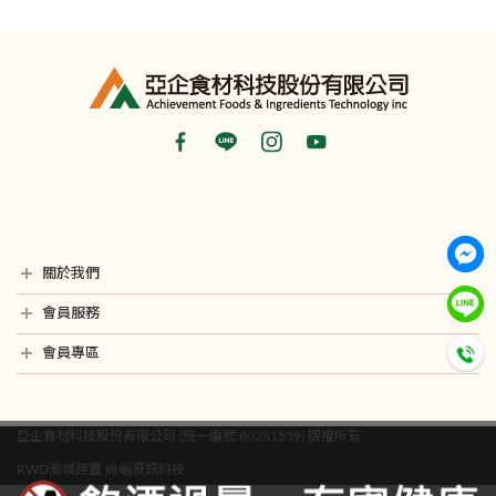
關於我們
最新消息
銷售據點
隱私權聲明
影音專區
會員服務
會員常見問題
聯絡我們
會員專區
我的帳戶
訂單查詢
願望清單
亞企食材科技股份有限公司 (統一編號:80281559) 版權所有
RWD商城建置
尚峪資訊科技