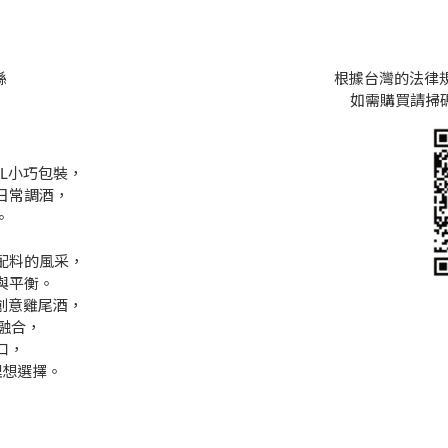
縣
根據台灣的法律
如需購買請掃碼詢
0ML小巧包裝，
日常調酒，
。
配料的風采，
與平衡。
各式創意雞尾酒，
融合，
口，
理想選擇。