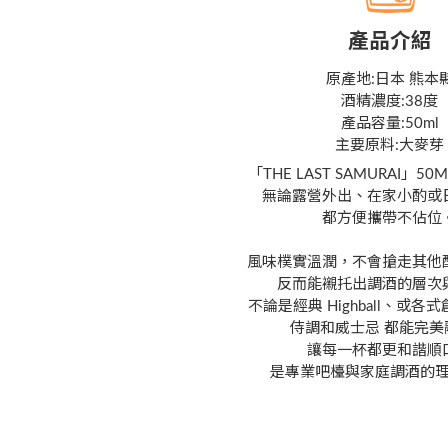
產品介紹
原產地:日本 熊本
酒精濃度:
38度
產品容量:50ml
主要原料:大麥芽
「THE LAST SAMURAI」5
無論露營外出、在家小酌或
都方便攜帶不佔位
風味樸實溫潤，不會搶走其他
反而能襯托出調酒的層次
不論是經典 Highball、或
侍調和威士忌 都能完美
讓每一杯都更和諧順
是專業吧檯與家庭調酒的