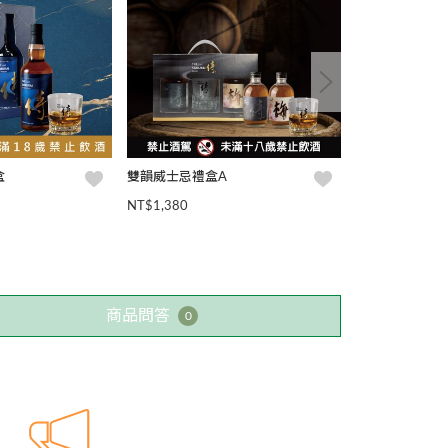
盒
雙韻威士忌禮盒A
侍 穀物威士忌
NT$1,380
NT$580
商品問答
0