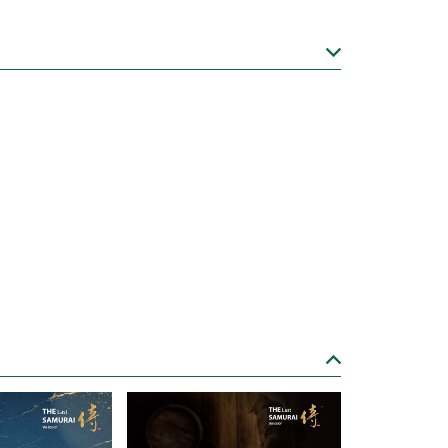
規定，不得在網路上販售酒類商品
，來電 (02)8751-3308或填寫諮詢表單洽詢，
務