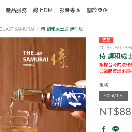
產品服務
線上DM
影音專區
關於亞企
E LAST SAMURAI
侍 調和威士忌 迷你瓶
酒品
侍 THE LAST SAM
侍 調和威
根據台灣的法律
如需購買請來電(0
規格
50ml/1入
NT$88