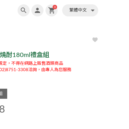
繁體中文
0
繁體中文
燒酎180ml禮盒組
規定，不得在網路上販售酒類商品
2)8751-3308洽詢，由專人為您服務
/組
8