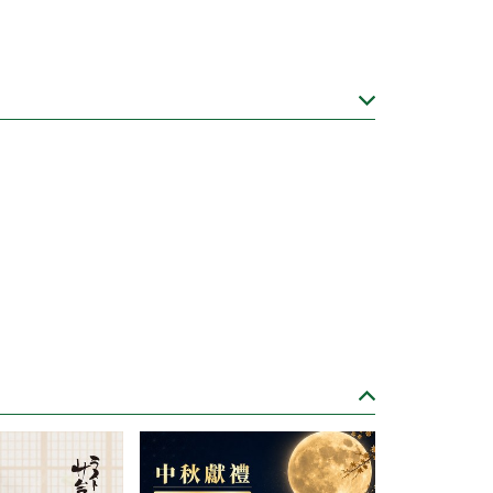
規定，不得在網路上販售酒類商品
，來電 (02)8751-3308或填寫諮詢表單洽詢，
務