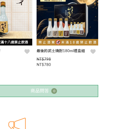
酎
最後的武士燒酎180ml禮盒組
NT$798
NT$780
商品問答
0