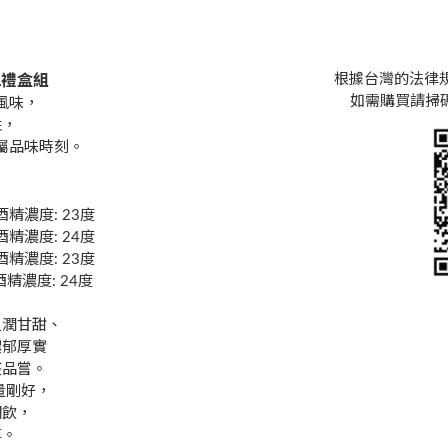
根據台灣的法律
L禮盒組
如需購買請掃碼詢
風味，
性，
屬品味時刻。
酒精濃度: 23度
酒精濃度: 24度
酒精濃度: 23度
酒精濃度: 24度
溫潤甘甜、
濃郁厚實
整品嘗。
量剛好，
調飲，
享。