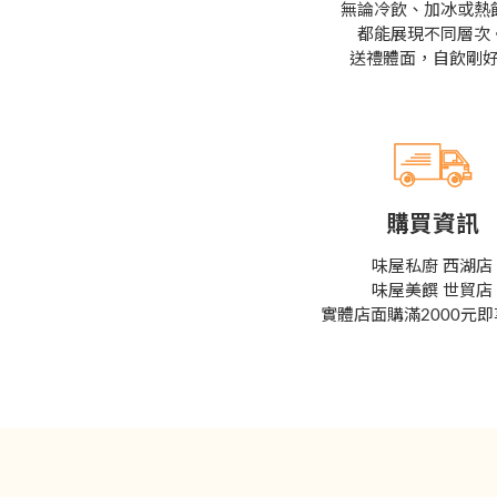
無論冷飲、加冰或熱
都能展現不同層次
送禮體面，自飲剛
購買資訊
味屋私廚 西湖店
味屋美饌 世貿店
實體店面購滿2000元