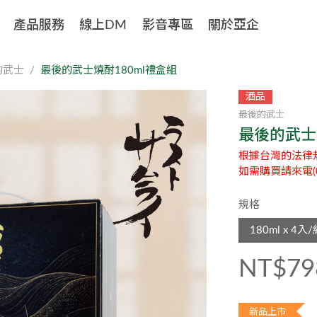
產品服務
線上DM
影音專區
關於亞企
的武士
最後的武士燒酎180ml禮盒組
酒品
最後的武士
最後的武士
根據台灣的法律
如需購買請來電(0
規格
180ml x 4入
NT$79
新品上市