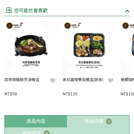
您可能也會喜歡
四君御膳豚煲湯餐盒
黑松露燴雙菇餐盒(蔬食)
美饌咖
NT$98
NT$120
NT$10
商品內容
商品評價
0
商品問答
0