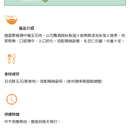
產品介紹
國產肥瘦適中豬五花肉，以花雕酒與秘製滷汁長時間浸泡及慢火燉煮，肉
質軟嫩、口感適中、入口即化。搭配精緻副餐、毛豆仁炊飯，份量十足。
食材成份
日式豚五花(東坡肉)，搭配精緻副菜。(食材隨季節變動調整)
供應時間
中午用餐時段，需提前兩天預訂。