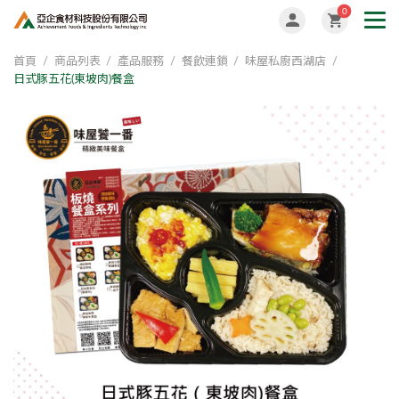
0
首頁
商品列表
產品服務
餐飲連鎖
味屋私廚西湖店
日式豚五花(東坡肉)餐盒