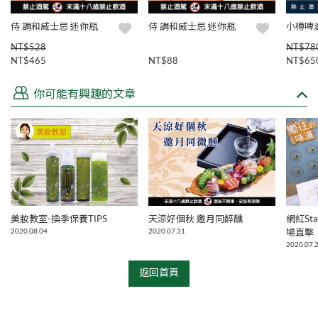
侍 調和威士忌 迷你瓶
侍 調和威士忌 迷你瓶
小樽啤
NT$528
NT$78
NT$465
NT$88
NT$65
你可能有興趣的文章
美妝教室-換季保養TIPS
天涼好個秋 邀月同醉醺
網紅Sta
2020.08.04
2020.07.31
場直擊
2020.07.
返回首頁