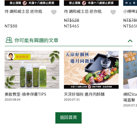
侍 調和威士忌 迷你瓶
侍 調和威士忌 迷你瓶
小樽啤
NT$528
NT$78
NT$88
NT$465
NT$65
你可能有興趣的文章
美妝教室-換季保養TIPS
天涼好個秋 邀月同醉醺
網紅Sta
2020.08.04
2020.07.31
場直擊
2020.07.
返回首頁