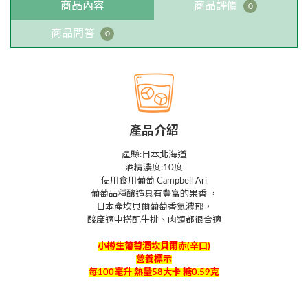
商品內容
商品評價
0
商品問答
0
產品介紹
產縣:日本北海道
酒精濃度:10度
使用食用葡萄 Campbell Ari
葡萄品種釀造具有豐富的果香 ，
日本產坎貝爾葡萄香氣濃郁，
酸度適中搭配牛排、肉類都很合適
小樽生葡萄酒坎貝爾赤
(
辛口
)
營養標示
每
100
毫升
熱量
58
大卡
糖
0.59
克