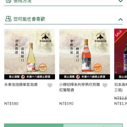
使用方法
根據台灣的法律規定，不得在網路上販售酒類商品
親愛的顧客如欲購買，來電 (02)8751-3308或填寫諮詢表單洽
您可能也會喜歡
詢，皆有專人為您服務
水果泡泡蘋果氣泡酒
小樽初榨系列早熟坎貝爾
日本高
紅葡萄酒
三瓶)
NT$2,
NT$580
NT$590
NT$1,