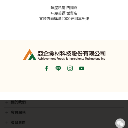
味屋私廚 西湖店
味屋美饌 世貿店
實體店面購滿2000元即享免運
關於我們
最新消息
銷售據點
隱私權聲明
影音專區
會員服務
會員常見問題
聯絡我們
會員專區