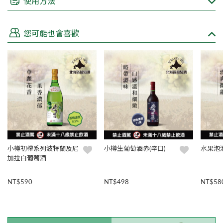
使用方法
根據台灣的法律規定，不得在網路上販售酒類商品
親愛的顧客如欲購買，來電 (02)8751-3308或填寫諮詢表單洽
您可能也會喜歡
詢，皆有專人為您服務
小樽初榨系列波特蘭及尼
小樽生葡萄酒赤(辛口)
水果泡
加拉白葡萄酒
NT$590
NT$498
NT$58