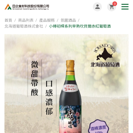
0
首頁
商品列表
產品服務
氛圍酒品
北海道葡萄酒株式會社
小樽初榨系列早熟坎貝爾赤紅葡萄酒