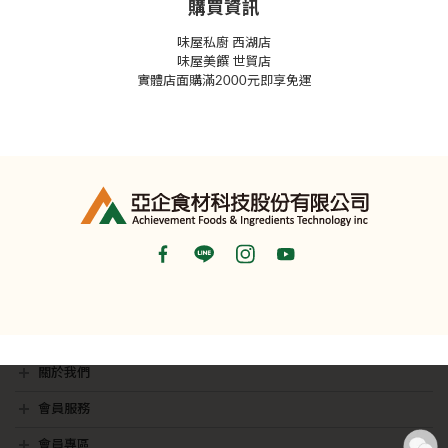
購買資訊
味屋私廚 西湖店
味屋美饌 世貿店
實體店面購滿2000元即享免運
關於我們
最新消息
銷售據點
隱私權聲明
影音專區
會員服務
會員常見問題
聯絡我們
會員專區