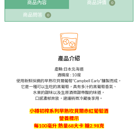
商品內容
商品評價
0
商品問答
0
產品介紹
產縣:日本北海道
酒精度 : 10度
使用新鮮採摘的早熟坎貝爾葡萄“Campbell Early”釀製而成，
它是一種可以生吃的黑葡萄，具有多汁的黑葡萄香氣、
水果的甜味以及生原酒微甜帶酸的味道，
口感濃郁奔放，建議稍微冷藏後享用。
小樽初榨系列早熟坎貝爾赤紅葡萄酒
營養標示
每100毫升 熱量68大卡 糖2.98克