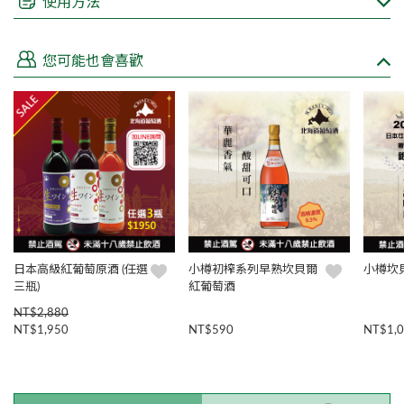
使用方法
根據台灣的法律規定，不得在網路上販售酒類商品
親愛的顧客如欲購買，來電 (02)8751-3308或填寫諮詢表單洽
您可能也會喜歡
詢，皆有專人為您服務
日本高級紅葡萄原酒 (任選
小樽初榨系列早熟坎貝爾
小樽坎
三瓶)
紅葡萄酒
NT$2,880
NT$1,950
NT$590
NT$1,