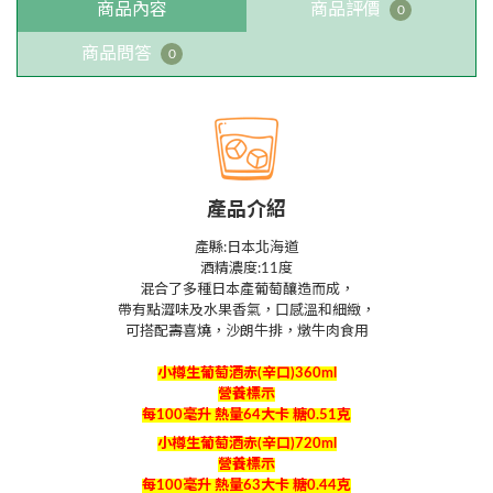
商品內容
商品評價
0
商品問答
0
產品介紹
產縣:日本北海道
酒精濃度:11度
混合了多種日本產葡萄釀造而成，
帶有點澀味及水果香氣，口感溫和細緻，
可搭配壽喜燒，沙朗牛排，燉牛肉食用
小樽生葡萄酒赤
(
辛口
)360ml
營養標示
每
100
毫升
熱量
64
大卡
糖
0.51
克
小樽生葡萄酒赤
(
辛口
)720ml
營養標示
每
100
毫升
熱量
63
大卡
糖
0.44
克