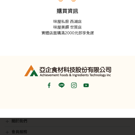
購買資訊
味屋私廚 西湖店
味屋美饌 世貿店
實體店面購滿2000元即享免運
關於我們
最新消息
銷售據點
隱私權聲明
影音專區
會員服務