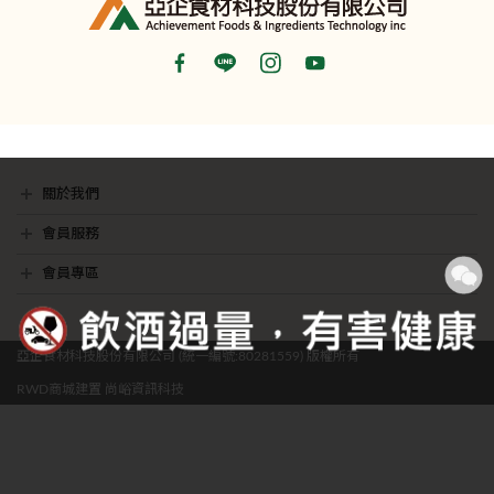
關於我們
最新消息
銷售據點
隱私權聲明
影音專區
會員服務
會員常見問題
聯絡我們
會員專區
我的帳戶
訂單查詢
願望清單
亞企食材科技股份有限公司 (統一編號:80281559) 版權所有
RWD商城建置
尚峪資訊科技