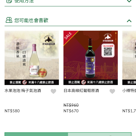
使用方法
根據台灣的法律規定，不得在網路上販售酒類商品
親愛的顧客如欲購買，來電 (02)8751-3308或填寫諮詢表單洽
您可能也會喜歡
詢，皆有專人為您服務
水果泡泡 梅子氣泡酒
日本高級紅葡萄原酒
小樽特
NT$960
NT$580
NT$670
NT$1,