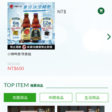
NT$
N
小樽啤酒 特惠組
NT$780
NT$650
TOP ITEM
推薦商品
氛圍酒品
休閒食品
生活用品